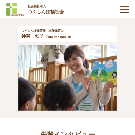
社会福祉法人
つくしんぼ福祉会
新卒採用募集要項
つくしんぼ保育園 主任保育士
神菊 知子
キャリア採用募集要項
Tomoko Kamigiku
お問い合わせ
先輩インタビュー