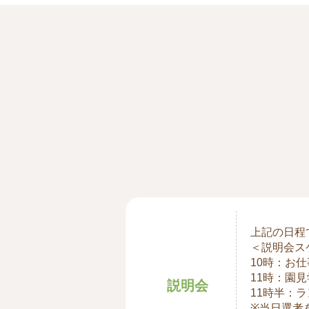
上記の日程
＜説明会ス
10時：お
11時：園見
説明会
11時半：
※当日選考