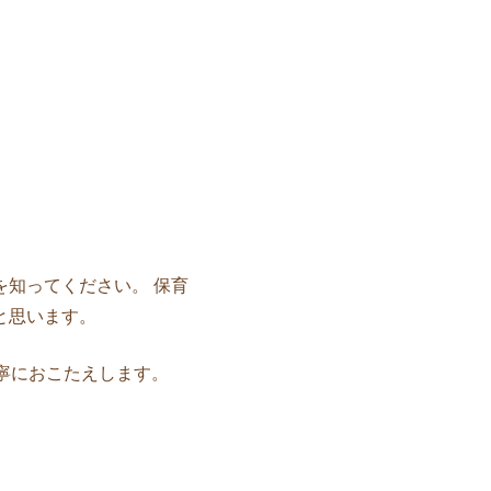
を知ってください。 保育
と思います。
寧におこたえします。