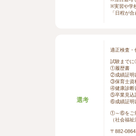
※実習や学
「日程が合
適正検査・
試験までに
①履歴書
②成績証明
③保育士資
④健康診断
⑤卒業見込
選考
⑥成績証明
①～⑥をご
（社会福祉法
〒882-0