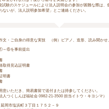
校試験のスケジュールにより法人説明会の参加が困難な際は、
わないが、法人説明参加希望」とご連絡ください。
作文・ご自身の得意な実技 （例）ピアノ、造形、読み聞かせ
①～⑥を事前提出
書
格取得見込証明書
書
証明書
書
用意いただき、簡易書留で送付または持参してください。
人つくしんぼ福祉会 0982-21-3500 担当イトウ・キヨシマ）
864 延岡市塩浜町３丁目１７５２－９