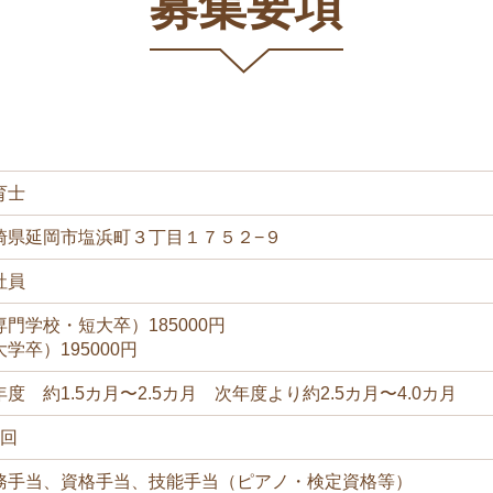
募集要項
育士
崎県延岡市塩浜町３丁目１７５２−９
社員
専門学校・短大卒）185000円
学卒）195000円
年度 約1.5カ月〜2.5カ月 次年度より約2.5カ月〜4.0カ月
1回
務手当、資格手当、技能手当（ピアノ・検定資格等）