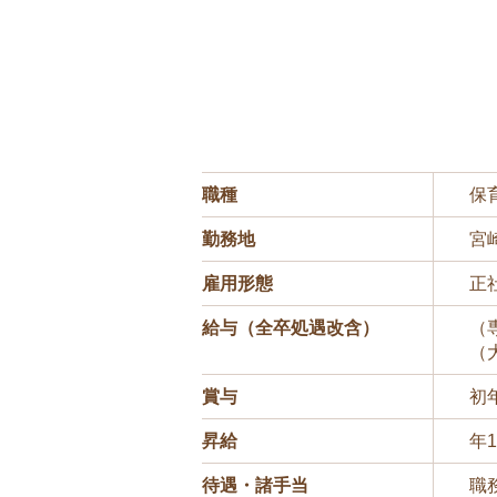
職種
保
勤務地
宮
雇用形態
正
給与（全卒処遇改含）
（
（大
賞与
初
昇給
年
待遇・諸手当
職